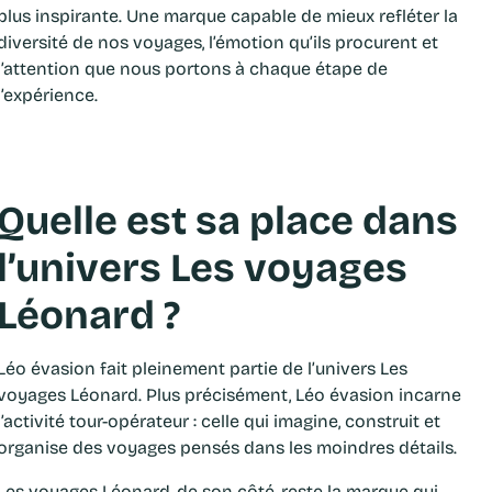
plus inspirante. Une marque capable de mieux refléter la
diversité de nos voyages, l’émotion qu’ils procurent et
l’attention que nous portons à chaque étape de
l’expérience.
Quelle est sa place dans
l’univers Les voyages
Léonard ?
Léo évasion fait pleinement partie de l’univers Les
voyages Léonard. Plus précisément, Léo évasion incarne
l’activité tour-opérateur : celle qui imagine, construit et
organise des voyages pensés dans les moindres détails.
Les voyages Léonard, de son côté, reste la marque qui