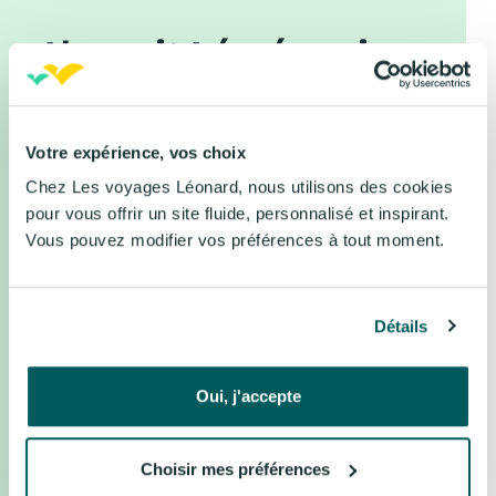
L’esprit Léo évasion
Votre expérience, vos choix
Chez Les voyages Léonard, nous utilisons des cookies
pour vous offrir un site fluide, personnalisé et inspirant.
Vous pouvez modifier vos préférences à tout moment.
Détails
L’esprit Léo évasion by Les voyages Léonard
Oui, j'accepte
Notre vision du voyage
Choisir mes préférences